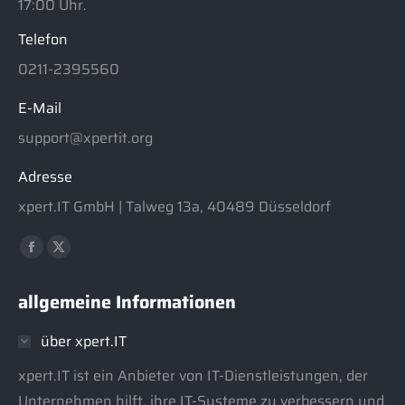
17:00 Uhr.
Telefon
0211-2395560
E-Mail
support@xpertit.org
Adresse
xpert.IT GmbH | Talweg 13a, 40489 Düsseldorf
Finden Sie uns auf:
Facebook
X
page
page
allgemeine Informationen
opens
opens
in
in
über xpert.IT
new
new
window
window
xpert.IT ist ein Anbieter von IT-Dienstleistungen, der
Unternehmen hilft, ihre IT-Systeme zu verbessern und