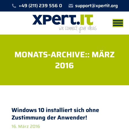
+49 (211) 239 556 0
support@xpertit.org
MONATS-ARCHIVE::
MÄRZ
2016
Sie befinden sich hier:
Windows 10 installiert sich ohne
Zustimmung der Anwender!
16. März 2016