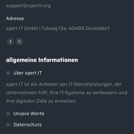
support@xpertit.org
Adresse
xpert.IT GmbH | Talweg 13a, 40489 Düsseldorf
Finden Sie uns auf:
Facebook
X
page
page
allgemeine Informationen
opens
opens
in
in
über xpert.IT
new
new
window
window
xpert.IT ist ein Anbieter von IT-Dienstleistungen, der
Unternehmen hilft, ihre IT-Systeme zu verbessern und
ihre digitalen Ziele zu erreichen.
Unsere Werte
Datenschutz