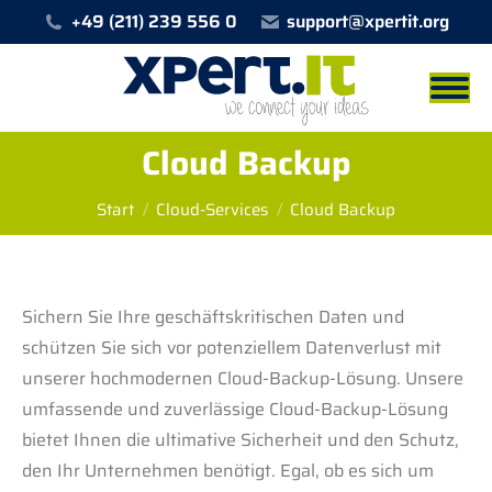
+49 (211) 239 556 0
support@xpertit.org
Cloud Backup
Sie befinden sich hier:
Start
Cloud-Services
Cloud Backup
Sichern Sie Ihre geschäftskritischen Daten und
schützen Sie sich vor potenziellem Datenverlust mit
unserer hochmodernen Cloud-Backup-Lösung. Unsere
umfassende und zuverlässige Cloud-Backup-Lösung
bietet Ihnen die ultimative Sicherheit und den Schutz,
den Ihr Unternehmen benötigt. Egal, ob es sich um