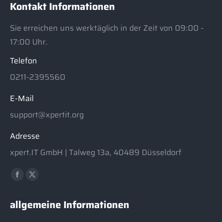
Kontakt Informationen
Sie erreichen uns werktäglich in der Zeit von 09:00 -
17:00 Uhr.
Telefon
0211-2395560
E-Mail
support@xpertit.org
Adresse
xpert.IT GmbH | Talweg 13a, 40489 Düsseldorf
Finden Sie uns auf:
Facebook
X
page
page
allgemeine Informationen
opens
opens
in
in