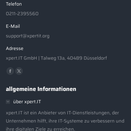
Telefon
0211-2395560
E-Mail
support@xpertit.org
Adresse
xpert.IT GmbH | Talweg 13a, 40489 Düsseldorf
Finden Sie uns auf:
Facebook
X
page
page
allgemeine Informationen
opens
opens
in
in
über xpert.IT
new
new
window
window
xpert.IT ist ein Anbieter von IT-Dienstleistungen, der
Unternehmen hilft, ihre IT-Systeme zu verbessern und
ihre digitalen Ziele zu erreichen.