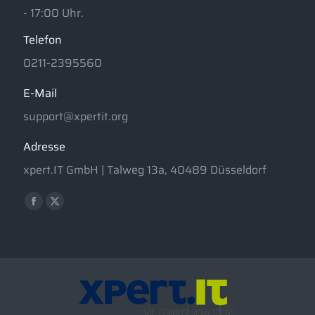
- 17:00 Uhr.
Telefon
0211-2395560
E-Mail
support@xpertit.org
Adresse
xpert.IT GmbH | Talweg 13a, 40489 Düsseldorf
Finden Sie uns auf:
Facebook
X
page
page
opens
opens
in
in
new
new
window
window