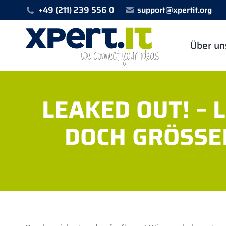
+49 (211) 239 556 0
support@xpertit.org
Über un
LEAKED OUT! –
DOCH GRÖSSE