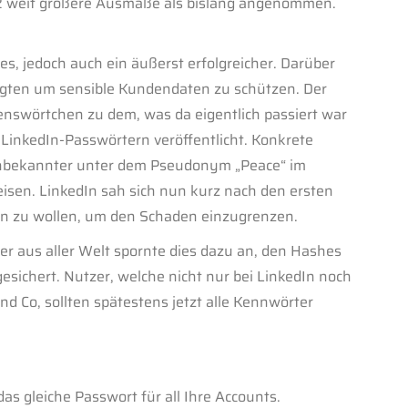
12 weit größere Ausmaße als bislang angenommen.
s, jedoch auch ein äußerst erfolgreicher. Darüber
nügten um sensible Kundendaten zu schützen. Der
nswörtchen zu dem, was da eigentlich passiert war
 LinkedIn-Passwörtern veröffentlicht. Konkrete
 Unbekannter unter dem Pseudonym „Peace“ im
eisen. LinkedIn sah sich nun kurz nach den ersten
n zu wollen, um den Schaden einzugrenzen.
er aus aller Welt spornte dies dazu an, den Hashes
esichert. Nutzer, welche nicht nur bei LinkedIn noch
d Co, sollten spätestens jetzt alle Kennwörter
as gleiche Passwort für all Ihre Accounts.