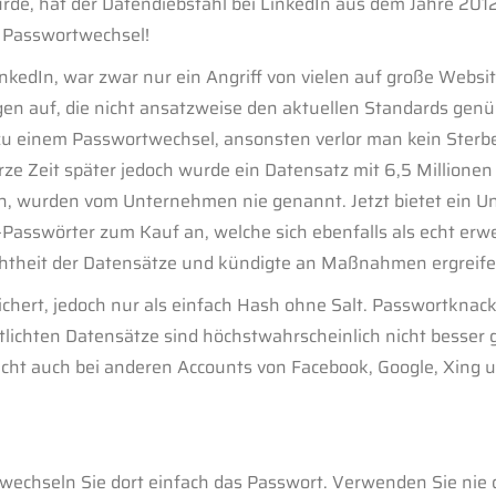
rde, hat der Datendiebstahl bei LinkedIn aus dem Jahre 20
m Passwortwechsel!
kedIn, war zwar nur ein Angriff von vielen auf große Website
ngen auf, die nicht ansatzweise den aktuellen Standards ge
zu einem Passwortwechsel, ansonsten verlor man kein Sterbe
ze Zeit später jedoch wurde ein Datensatz mit 6,5 Millionen
aren, wurden vom Unternehmen nie genannt. Jetzt bietet ein
n-Passwörter zum Kauf an, welche sich ebenfalls als echt erw
chtheit der Datensätze und kündigte an Maßnahmen ergreife
chert, jedoch nur als einfach Hash ohne Salt. Passwortknack
tlichten Datensätze sind höchstwahrscheinlich nicht besser g
icht auch bei anderen Accounts von Facebook, Google, Xing un
, wechseln Sie dort einfach das Passwort. Verwenden Sie nie d