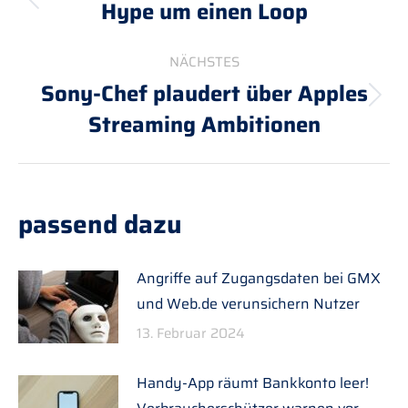
Hype um einen Loop
Vorheriger
Beitrag:
NÄCHSTES
Sony-Chef plaudert über Apples
Nächster
Streaming Ambitionen
Beitrag:
passend dazu
Angriffe auf Zugangsdaten bei GMX
und Web.de verunsichern Nutzer
13. Februar 2024
Handy-App räumt Bankkonto leer!