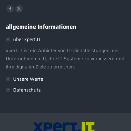
Finden Sie uns auf:
Facebook
X
page
page
allgemeine Informationen
opens
opens
in
in
über xpert.IT
new
new
window
window
xpert.IT ist ein Anbieter von IT-Dienstleistungen, der
Unternehmen hilft, ihre IT-Systeme zu verbessern und
ihre digitalen Ziele zu erreichen.
Unsere Werte
Datenschutz