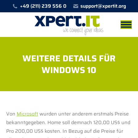
+49 (211) 239 556 0
support@xpertit.org
WEITERE DETAILS FÜR
WINDOWS 10
Sie befinden sich hier:
Von
Microsoft
wurden unter anderem erstmals Preise
bekanntgegeben. Home soll demnach 120,00 US$ und
Pro 200,00 US$ kosten. In Bezug auf die Preise für