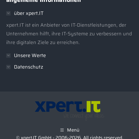
opens
opens
in
in
über xpert.IT
new
new
window
window
xpert.IT ist ein Anbieter von IT-Dienstleistungen, der
Unternehmen hilft, ihre IT-Systeme zu verbessern und
ihre digitalen Ziele zu erreichen.
Unsere Werte
Datenschutz
Menü
© xpert.IT GmbH - 2006-2026. All rights reserved.