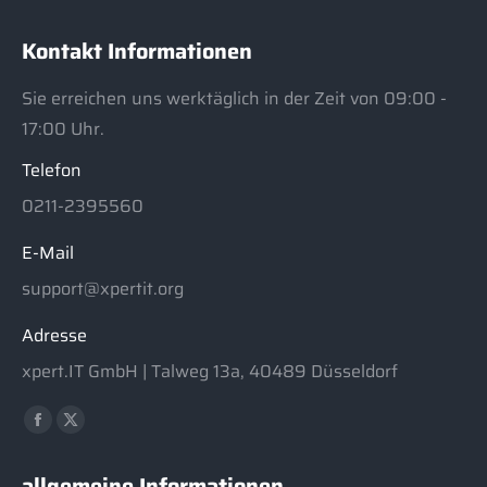
Kontakt Informationen
Sie erreichen uns werktäglich in der Zeit von 09:00 -
17:00 Uhr.
Telefon
0211-2395560
E-Mail
support@xpertit.org
Adresse
xpert.IT GmbH | Talweg 13a, 40489 Düsseldorf
Finden Sie uns auf:
Facebook
X
page
page
allgemeine Informationen