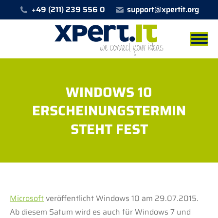
+49 (211) 239 556 0
support@xpertit.org
WINDOWS 10
ERSCHEINUNGSTERMIN
STEHT FEST
Sie befinden sich hier:
Microsoft
veröffentlicht Windows 10 am 29.07.2015.
Ab diesem Satum wird es auch für Windows 7 und