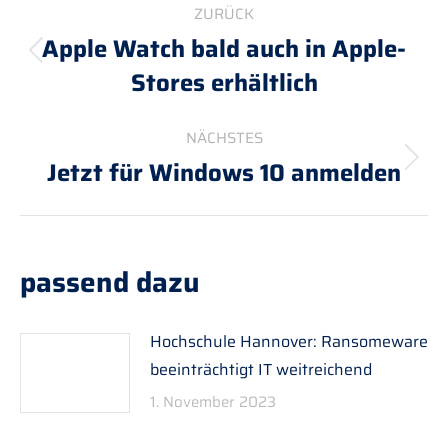
ZURÜCK
Apple Watch bald auch in Apple-
Vorheriger
Stores erhältlich
Beitrag:
NÄCHSTES
Jetzt für Windows 10 anmelden
Nächster
Beitrag:
passend dazu
Hochschule Hannover: Ransomeware
beeinträchtigt IT weitreichend
1. November 2023