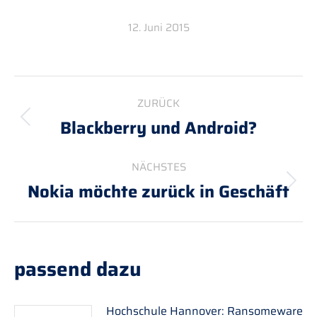
12. Juni 2015
Kommentarnavigation
ZURÜCK
Blackberry und Android?
Vorheriger
Beitrag:
NÄCHSTES
Nokia möchte zurück in Geschäft
Nächster
Beitrag:
passend dazu
Hochschule Hannover: Ransomeware