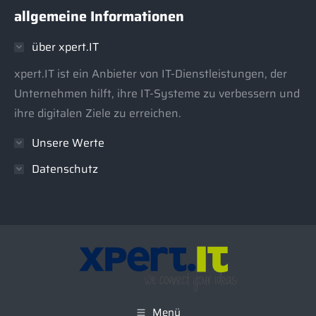
allgemeine Informationen
opens
opens
in
in
über xpert.IT
new
new
window
window
xpert.IT ist ein Anbieter von IT-Dienstleistungen, der
Unternehmen hilft, ihre IT-Systeme zu verbessern und
ihre digitalen Ziele zu erreichen.
Unsere Werte
Datenschutz
Menü