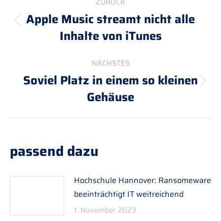
ZURÜCK
Apple Music streamt nicht alle
Vorheriger
Inhalte von iTunes
Beitrag:
NÄCHSTES
Soviel Platz in einem so kleinen
Nächster
Gehäuse
Beitrag:
passend dazu
Hochschule Hannover: Ransomeware
beeinträchtigt IT weitreichend
1. November 2023