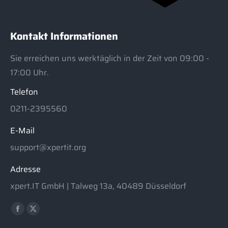
Kontakt Informationen
Sie erreichen uns werktäglich in der Zeit von 09:00 -
17:00 Uhr.
Telefon
0211-2395560
E-Mail
support@xpertit.org
Adresse
xpert.IT GmbH | Talweg 13a, 40489 Düsseldorf
Finden Sie uns auf:
Facebook
X
page
page