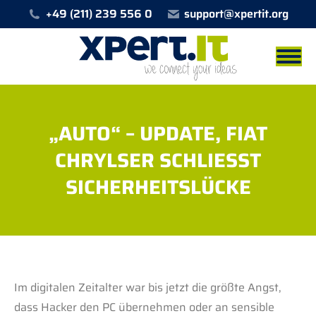
+49 (211) 239 556 0
support@xpertit.org
„AUTO“ – UPDATE, FIAT
CHRYLSER SCHLIESST S
ICHERHEITSLÜCKE
Sie befinden sich hier:
Im digitalen Zeitalter war bis jetzt die größte Angst,
dass Hacker den PC übernehmen oder an sensible