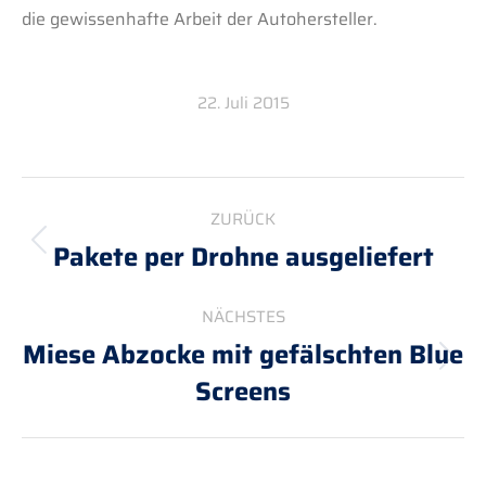
die gewissenhafte Arbeit der Autohersteller.
22. Juli 2015
Kommentarnavigation
ZURÜCK
Pakete per Drohne ausgeliefert
Vorheriger
Beitrag:
NÄCHSTES
Miese Abzocke mit gefälschten Blue
Nächster
Screens
Beitrag: