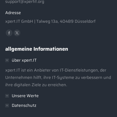
support@xpertit.org
Adresse
xpert.IT GmbH | Talweg 13a, 40489 Düsseldorf
Finden Sie uns auf:
Facebook
X
page
page
allgemeine Informationen
opens
opens
in
in
über xpert.IT
new
new
window
window
xpert.IT ist ein Anbieter von IT-Dienstleistungen, der
Unternehmen hilft, ihre IT-Systeme zu verbessern und
ihre digitalen Ziele zu erreichen.
Unsere Werte
Datenschutz