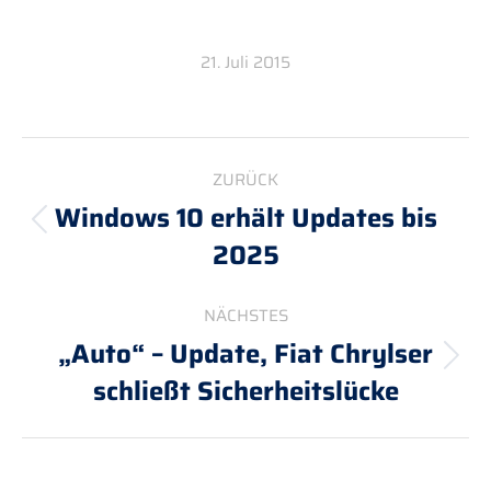
21. Juli 2015
Kommentarnavigation
ZURÜCK
Windows 10 erhält Updates bis
Vorheriger
2025
Beitrag:
NÄCHSTES
„Auto“ – Update, Fiat Chrylser
Nächster
schließt Sicherheitslücke
Beitrag: