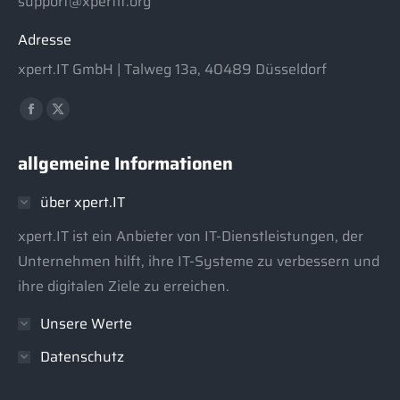
support@xpertit.org
Adresse
xpert.IT GmbH | Talweg 13a, 40489 Düsseldorf
Finden Sie uns auf:
Facebook
X
page
page
allgemeine Informationen
opens
opens
in
in
über xpert.IT
new
new
window
window
xpert.IT ist ein Anbieter von IT-Dienstleistungen, der
Unternehmen hilft, ihre IT-Systeme zu verbessern und
ihre digitalen Ziele zu erreichen.
Unsere Werte
Datenschutz