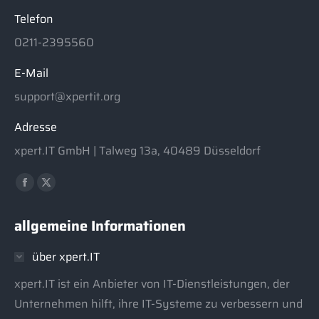
Telefon
0211-2395560
E-Mail
support@xpertit.org
Adresse
xpert.IT GmbH | Talweg 13a, 40489 Düsseldorf
Finden Sie uns auf:
Facebook
X
page
page
allgemeine Informationen
opens
opens
in
in
über xpert.IT
new
new
window
window
xpert.IT ist ein Anbieter von IT-Dienstleistungen, der
Unternehmen hilft, ihre IT-Systeme zu verbessern und