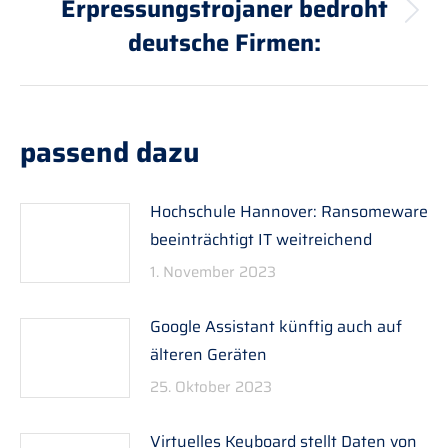
Erpressungstrojaner bedroht
Nächster
deutsche Firmen:
Beitrag:
passend dazu
Hochschule Hannover: Ransomeware
beeinträchtigt IT weitreichend
1. November 2023
Google Assistant künftig auch auf
älteren Geräten
25. Oktober 2023
Virtuelles Keyboard stellt Daten von