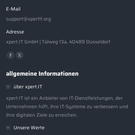
E-Mail
support@xpertit.org
Adresse
xpert.IT GmbH | Talweg 13a, 40489 Düsseldorf
Finden Sie uns auf:
Facebook
X
page
page
allgemeine Informationen
opens
opens
in
in
über xpert.IT
new
new
window
window
xpert.IT ist ein Anbieter von IT-Dienstleistungen, der
Unternehmen hilft, ihre IT-Systeme zu verbessern und
ihre digitalen Ziele zu erreichen.
Unsere Werte